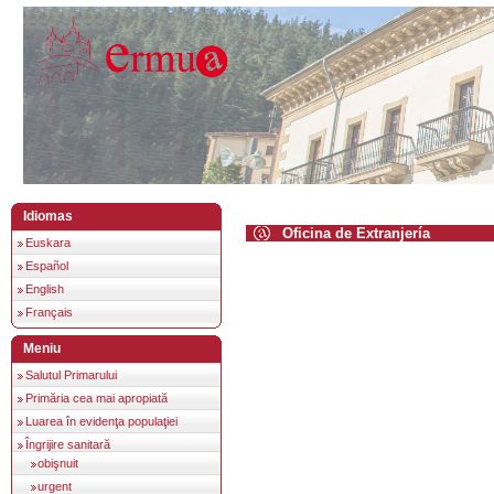
Idiomas
Oficina de Extranjería
Euskara
Español
English
Français
Meniu
Salutul Primarului
Primăria cea mai apropiată
Luarea în evidenţa populaţiei
Îngrijire sanitară
obişnuit
urgent