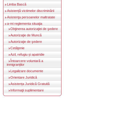
Limba Bască
Asistență victimelor discriminării
Asistenţa persoanelor maltratate
a-mi reglementa situaţia
Obţinerea autorizaţiei de şedere
Autorizaţie de Muncă
Autorizaţie de şedere
Cetăţenie
Azil, refugiu și apatridie
Întoarcere voluntară a
inmigranților
Legalizare documente
Orientare Juridică
Asistența Juridică Gratuită
Informaţii suplimentare