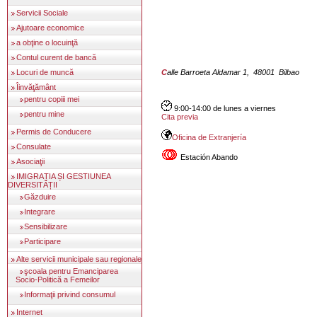
Servicii Sociale
Ajutoare economice
a obţine o locuinţă
Contul curent de bancă
Locuri de muncă
Calle Barroeta Aldamar 1, 48001 Bilbao
Îinvăţământ
pentru copiii mei
9:00-14:00 de lunes a viernes
pentru mine
Cita previa
Permis de Conducere
Oficina de Extranjería
Consulate
Estación Abando
Asociaţii
IMIGRAȚIA ȘI GESTIUNEA
DIVERSITĂȚII
Găzduire
Integrare
Sensibilizare
Participare
Alte servicii municipale sau regionale
şcoala pentru Emanciparea
Socio-Politică a Femeilor
Informaţii privind consumul
Internet