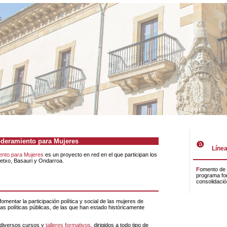
deramiento para Mujeres
Línea
nto para Mujeres
es un proyecto en red en el que participan los
etxo, Basauri y Ondarroa.
Fomento de la participación política y social de las mujeres mediante la elaboración de un
programa for
consolidació
las políticas públicas, de las que han estado históricamente
diversos cursos y
talleres formativos
, dirigidos a todo tipo de