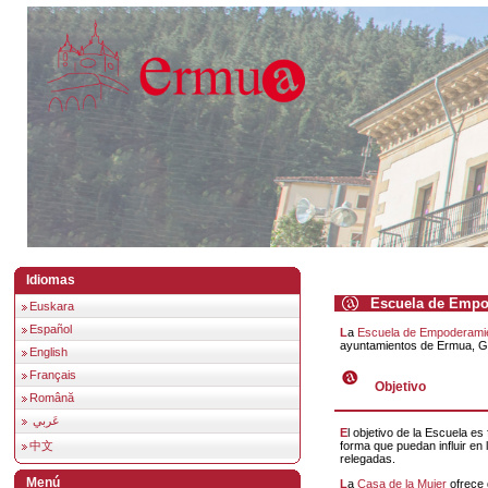
Idiomas
Escuela de Empo
Euskara
Español
La
Escuela de Empoderamie
ayuntamientos de Ermua, G
English
Français
Objetivo
Română
عَربي
El objetivo de la Escuela es fomentar la participación política y social de las mujeres de
中文
forma que puedan influir en 
relegadas.
Menú
La
Casa de la Mujer
ofrece 