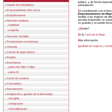
público, y de forma especi
Saludo de la Alcaldesa
participación.
El ayuntamiento más cerca
En coordinación con el Ser
Empoderamiento de Mujere
Empadronarme
facilitar a las mujeres de d
permita emprender un camin
Atención sanitaria
es gratuita y se puede form
habitual
¿Dónde?
urgente
En la
Casa de la Mujer
.
Servicios Sociales
Más información
Prestaciones económicas
Igualdad de mujeres y hom
Vivienda
Cuenta de pago básica
Empleo
Enseñanza
para mis hijos e hijas
para mí
Carné de conducir
Consulados
Asociaciones
Inmigración y gestión de la diversidad
Acogida
Integración
Sensibilización