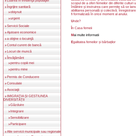
Luarea în evidenţa populaţiei
scopul de a oferi femeilor din diferite culturi
întâlnire și instruirea care permite să se la
Îngrijire sanitară
abilitarea personală și colectivă. Înregistrare
obişnuit
fi formalizată în orice moment al anului.
urgent
Unde?
Servicii Sociale
În
Casa femeii
Ajutoare economice
Mai multe informatii
a obţine o locuinţă
Egalitatea femeilor și bărbaților
Contul curent de bancă
Locuri de muncă
Îinvăţământ
pentru copiii mei
pentru mine
Permis de Conducere
Consulate
Asociaţii
IMIGRAȚIA ȘI GESTIUNEA
DIVERSITĂȚII
Găzduire
Integrare
Sensibilizare
Participare
Alte servicii municipale sau regionale