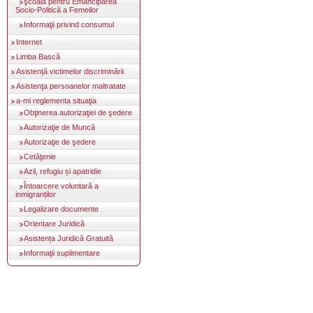
şcoala pentru Emanciparea
Socio-Politică a Femeilor
Informaţii privind consumul
Internet
Limba Bască
Asistență victimelor discriminării
Asistenţa persoanelor maltratate
a-mi reglementa situaţia
Obţinerea autorizaţiei de şedere
Autorizaţie de Muncă
Autorizaţie de şedere
Cetăţenie
Azil, refugiu și apatridie
Întoarcere voluntară a
inmigranților
Legalizare documente
Orientare Juridică
Asistența Juridică Gratuită
Informaţii suplimentare