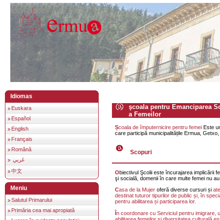
Idiomas
şcoala pentru Emanciparea So
Euskara
a Femeilor
Español
Școala de împuternicire pentru femei
Este un
English
care participă municipalitățile Ermua, Getxo
Français
Română
Scopuri
عَربي
中文
Obiectivul Şcolii este încurajarea implicării femeilor în viaţa politică
şi socială, domenii în care multe femei nu au
Meniu
Casa de la Mujer
oferă diverse cursuri și
ate
destinat tuturor tipurilor de public și, în spec
Salutul Primarului
pentru abilitarea și participarea lor.
Primăria cea mai apropiată
În coordonare cu Serviciul pentru imigrare,
abilitarea femeilor și diversitatea culturală
es