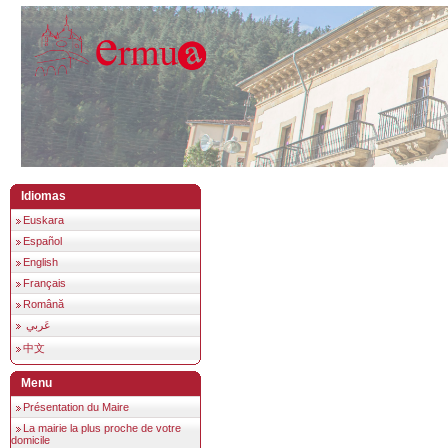
Idiomas
Euskara
Español
English
Français
Română
عَربي
中文
Menu
Présentation du Maire
La mairie la plus proche de votre
domicile