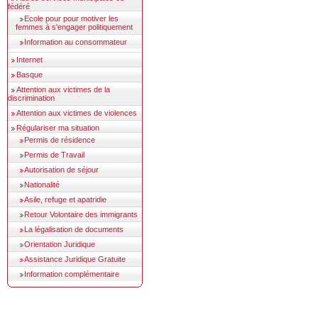
fédéré
Ecole pour pour motiver les
femmes à s'engager politiquement
Information au consommateur
Internet
Basque
Attention aux victimes de la
discrimination
Attention aux victimes de violences
Régulariser ma situation
Permis de résidence
Permis de Travail
Autorisation de séjour
Nationalité
Asile, refuge et apatridie
Retour Volontaire des immigrants
La légalisation de documents
Orientation Juridique
Assistance Juridique Gratuite
Information complémentaire