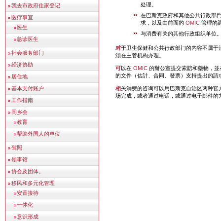
处理。
我去市政府住家登记
在巴斯克政府和其他公共行政部
医疗事宜
求，以及由前面的
OMIC
管理的
医生
与消费有关的其他行政组织单位
急诊医生
对于卫生保健和公共行政部门的内容不属于消费范畴，相关投诉必
社会服务部门
须在主管机构办理。
经济协助
可以在
OMIC
的辦公室提交索賠和藥物，並
的文件（估計、合同、發票）支持提出的請
居住地
基本支付账户
相关消费的咨询可以用巴斯克自治区两种官方语言的任何一种在现
场完成，或者通过电话，或通过电子邮件的
工作指南
同乡会
教育
帮助外国人的单位
驾照
领事馆
协会及团体。
移民和多元化管理
安置接待
一体化
意识形成