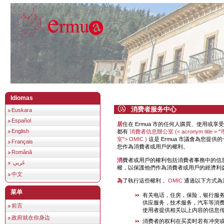
Idiomas
消费者服务中心
Euskara
Español
居住在 Ermua 市的任何人購買、使用或享受產品或服務以換取對價
English
都有
消費者信息辦公室 (< acronym title
室"> OMIC )
這是 Ermua 市議會為您提
Français
您作為消費者或用戶的權利。
Română
消費者或用戶的權利包括消費者事務中的信息權、索賠權和教育
عَربي
權，以保護他們作為消費者或用戶的經濟利
中文
為了執行這些權利，
OMIC
通過以下方式為
菜单
有关电话，住房，保险，银行服
供应服务，技术服务，汽车等消
前言
使用者提供相关以上内容的信息
政府就在你身边
消费者的权利在买卖时若有冲突