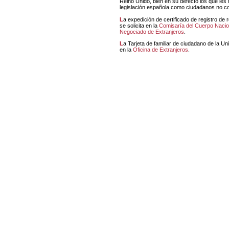
Reino Unido, bien en su defecto los que les
legislación española como ciudadanos no co
La expedición de certificado de registro de residente comunitario
se solicita en la
Comisaría del Cuerpo Nacion
Negociado de Extranjeros
.
La Tarjeta de familiar de ciudadano de la Unión Europea se solicita
en la
Oficina de Extranjeros
.