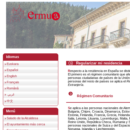
Idiomas
Regularizar mi residencia
Euskara
Español
Respecto a la residencia en España se distinguen dos regímenes.
El primero es el
régimen comunitario
que afe
English
personas ciudadanas de países de la Unión
personas del resto de países se aplica el
Ré
Français
Extranjería
.
Română
عَربي
Régimen Comunitario
中文
Se aplica a las personas nacionales de Alemania, Austria, Bélgica,
Menú
Bulgaria, Chipre, Croacia, Dinamarca, Eslov
Estonia, Finlandia, Francia, Grecia, Holanda
Saludo de la Alcaldesa
Italia, Letonia, Lituania, Luxemburgo, Malta, 
Reino Unido, República Checa, Rumania y S
El ayuntamiento más cerca
personas nacionales de Suiza y del Espaci
Noruega, Islandia y Liechtenstein.