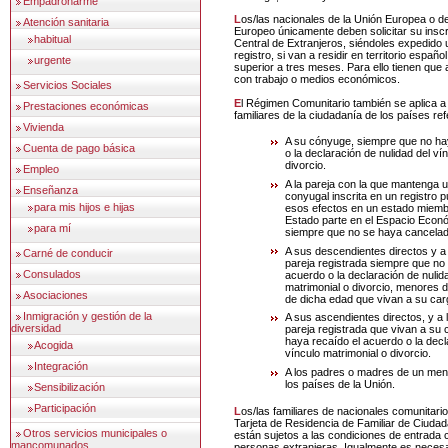
Empadronarme
Los/las nacionales de la Unión Europea o del Espacio Económico
Atención sanitaria
Europeo únicamente deben solicitar su inscr
habitual
Central de Extranjeros, siéndoles expedido u
registro, si van a residir en territorio españo
urgente
superior a tres meses. Para ello tienen que
con trabajo o medios económicos.
Servicios Sociales
El Régimen Comunitario también se aplica a los siguientes
Prestaciones económicas
familiares de la ciudadanía de los países re
Vivienda
A su cónyuge, siempre que no ha
Cuenta de pago básica
o la declaración de nulidad del ví
divorcio.
Empleo
A la pareja con la que mantenga u
Enseñanza
conyugal inscrita en un registro p
para mis hijos e hijas
esos efectos en un estado miemb
Estado parte en el Espacio Econ
para mí
siempre que no se haya cancelado
A sus descendientes directos y a
Carné de conducir
pareja registrada siempre que no
Consulados
acuerdo o la declaración de nulid
matrimonial o divorcio, menores
Asociaciones
de dicha edad que vivan a su car
Inmigración y gestión de la
A sus ascendientes directos, y a
diversidad
pareja registrada que vivan a su
haya recaído el acuerdo o la decl
Acogida
vínculo matrimonial o divorcio.
Integración
A los padres o madres de un men
los países de la Unión.
Sensibilización
Participación
Los/las familiares de nacionales comunitarios sí tienen que pedir la
Tarjeta de Residencia de Familiar de Ciudad
Otros servicios municipales o
están sujetos a las condiciones de entrada
mancomunados
personas extranjeras. Igualmente es necesa