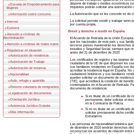
dispone de trabajo o medios económicos (s
Escuela de Empoderamiento para
requisitos podrán solicitar una autorización
Mujeres
La Autorización que se les concede es de c
Información sobre consumo
La solicitud permite residir y trabajar tanto por cuenta ajena como
Internet
por cuenta propia.
Euskera
Brexit y derecho a residir en España
Atención a víctimas de
discriminación
El Acuerdo de Retirada de la Unión Europea del Reino Unido prevé
que los nacionales de este país y sus famil
Atención a víctimas de malos tratos
terceros países mantendrán los derechos de
estudios y Seguridad Social, siempre que r
Regularizar mi situación
antes del 31 de diciembre de 2020.
Autorización de residencia
Los certificados de registro y las tarjetas de familiares de
Autorización de Trabajo
ciudadano de la UE de que disponen los ciu
sus familiares residentes en España son d
Autorización de estancia
acreditar la residencia legal en España. No 
ciudadanos británicos y sus familiares res
Nacionalidad
pueden solicitar un documento de residenci
Asilo, refugio y apatridia
(TIE), que acreditará la condición de benefi
contemplados en el Acuerdo de Retirada. Pa
Retorno voluntario de inmigrantes
documento de residencia:
Legalización de documentos
Si es titular de un certificado de 
Orientación Jurídica
permanente, debe solicitar el do
en la Comisaría de Policía.
Asistencia Jurídica Gratuita
Si no es titular de un certificado 
Más información
solicitar previamente dicho certifi
Extranjeros.
Las personas de nacionalidad británica que lleguen después del 31
de diciembre de 2020 tendrán derechos disti
reconozcan los acuerdos de relación entre 