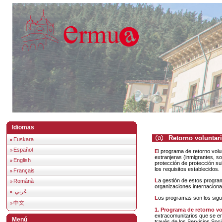
Idiomas
Retorno voluntar
Euskara
Español
El programa de retorno voluntario ofrece la posibilidad de retornar a aquellas personas
extranjeras (inmigrantes, so
English
protección de protección su
los requisitos establecidos.
Français
La gestión de estos programas está encomendada a organizaciones no gubernamentales y
Română
organizaciones internaciona
عَربي
Los programas son los sigu
中文
1. Programa de retorno v
extracomunitarios que se en
Menú
través de los Servicios Soc