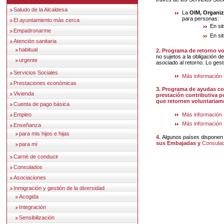
Saludo de la Alcaldesa
La
OIM, Organiz
para personas:
El ayuntamiento más cerca
En si
Empadronarme
En si
Atención sanitaria
habitual
2. Programa de retorno v
no sujetos a la obligación 
urgente
asociado al retorno. Lo gest
Servicios Sociales
Más información
Prestaciones económicas
3. Programa de ayudas complementarias al abono acumulado y anticipado de la
Vivienda
prestación contributiva p
que retornen voluntariam
Cuenta de pago básica
Más información
Empleo
Más información
Enseñanza
para mis hijos e hijas
4.
Algunos países dispone
sus Embajadas y
Consula
para mí
Carné de conducir
Consulados
Asociaciones
Inmigración y gestión de la diversidad
Acogida
Integración
Sensibilización