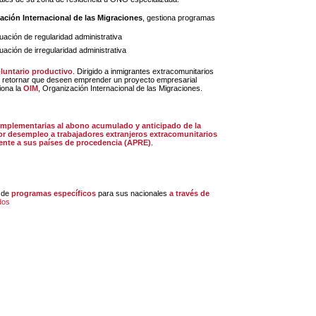
ación Internacional de las Migraciones
, gestiona programas
tuación de
regularidad administrativa
tuación de
irregularidad administrativa
oluntario productivo
. Dirigido a inmigrantes extracomunitarios
de retornar que deseen emprender un proyecto empresarial
iona la
OIM
, Organización Internacional de las Migraciones.
or desempleo a trabajadores extranjeros extracomunitarios
ente a sus países de procedencia (APRE)
.
n de
programas específicos
para sus nacionales
a través de
dos