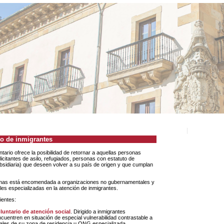
io de inmigrantes
licitantes de asilo, refugiados, personas con estatuto de
bsidiaria) que deseen volver a su país de origen y que cumplan
les especializadas en la atención de inmigrantes.
ientes:
oluntario de atención social
. Dirigido a inmigrantes
cuentren en situación de especial vulnerabilidad contrastable a
iales de su zona de residencia u ONG especializada.