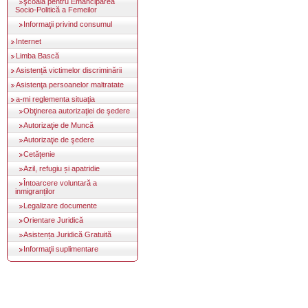
şcoala pentru Emanciparea
Socio-Politică a Femeilor
Informaţii privind consumul
Internet
Limba Bască
Asistență victimelor discriminării
Asistenţa persoanelor maltratate
a-mi reglementa situaţia
Obţinerea autorizaţiei de şedere
Autorizaţie de Muncă
Autorizaţie de şedere
Cetăţenie
Azil, refugiu și apatridie
Întoarcere voluntară a
inmigranților
Legalizare documente
Orientare Juridică
Asistența Juridică Gratuită
Informaţii suplimentare