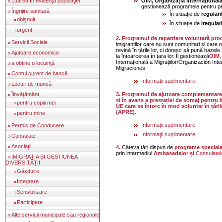
OIM, Organizația Internaţională 
Luarea în evidenţa populaţiei
gestionează programele pentru p
Îngrijire sanitară
În situație de
regulari
obişnuit
În situație de
iregular
urgent
2. Programul de repatriere voluntară pro
Servicii Sociale
imigranților care nu sunt comunitari și care n
revină în țările lor, ci doresc să pună bazele
Ajutoare economice
la întoarcerea în țara lor. Îl gestionează
OIM
,
Internațională a Migrațiilor/Organización Inte
a obţine o locuinţă
Migraciones.
Contul curent de bancă
Informaţii suplimentare
Locuri de muncă
3. Programul de ajutoare complementare la plata cumulativă
Îinvăţământ
și în avans a prestației de șomaj pentru l
pentru copiii mei
UE care se întorc în mod voluntar în țăril
(APRE)
.
pentru mine
Informaţii suplimentare
Permis de Conducere
Informaţii suplimentare
Consulate
Asociaţii
4.
Câteva țări dispun de
programe special
prin intermediul
Ambasadelor și
Consulatel
IMIGRAȚIA ȘI GESTIUNEA
DIVERSITĂȚII
Găzduire
Integrare
Sensibilizare
Participare
Alte servicii municipale sau regionale