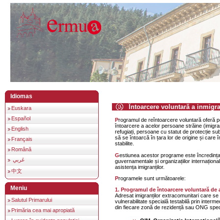
Idiomas
Întoarcere voluntară a inmigra
Euskara
Español
Programul de reîntoarcere voluntară oferă posibilitatea de
întoarcere a acelor persoane străine (imigranți
English
refugiați, persoane cu statut de protecție su
să se întoarcă în țara lor de origine și care î
Français
stabilite.
Română
Gestiunea acestor programe este încredințată organizațiilor non
عَربي
guvernamentale și organizațiilor internațional
asistența imigranților.
中文
Programele sunt următoarele:
Meniu
1. Programul de întoarcere voluntară de 
Adresat imigranților extracomunitari care se a
Salutul Primarului
vulnerabilitate specială testabilă prin intermed
din fiecare zonă de rezidență sau ONG speci
Primăria cea mai apropiată