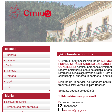
Idiomas
Orientare Juridică
Euskara
Español
Guvernul Țării Bascilor dispune de
SERVIC
PRIVIND STRĂINII-AHOLKU SAREA(RE
English
CONSILIERE)
destinat persoanelor imigrant
rezolve nelămuririle legate de situația lor ad
Français
referitoare la legislația privind străinii. Oferă 
Română
consultanță și punerea în contact cu servicii
عَربي
Dispune de un serviciu de traducere pentru consultanță în cele mai
frecvente limbi vorbite în Țara Bascilor.
中文
Se poate accesa pe două căi:
Meniu
1. Prin telefon sau prin email
Salutul Primarului
Persoane utilizatoare:
900840890
Primăria cea mai apropiată
asesoria@ej-gv.es