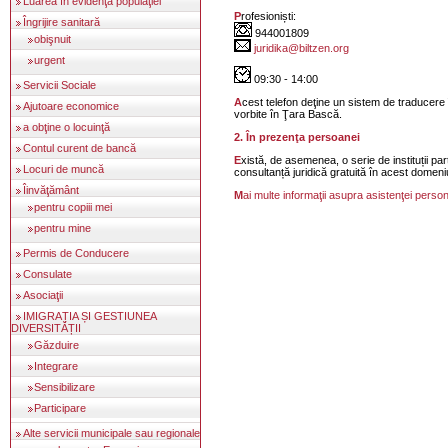
Luarea în evidenţa populaţiei
Profesioniști:
Îngrijire sanitară
944001809
obişnuit
juridika@biltzen.org
urgent
09:30 - 14:00
Servicii Sociale
Acest telefon deţine un sistem de traducere în principalelor limbi
Ajutoare economice
vorbite în Ţara Bască.
a obţine o locuinţă
2. În prezenţa persoanei
Contul curent de bancă
Există, de asemenea, o serie de instituții partenere care oferă
Locuri de muncă
consultanță juridică gratuită în acest domeni
Îinvăţământ
Mai multe informaţii asupra asistenţei person
pentru copiii mei
pentru mine
Permis de Conducere
Consulate
Asociaţii
IMIGRAȚIA ȘI GESTIUNEA
DIVERSITĂȚII
Găzduire
Integrare
Sensibilizare
Participare
Alte servicii municipale sau regionale