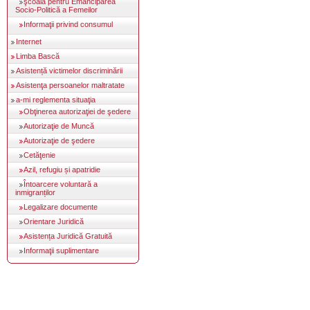
şcoala pentru Emanciparea
Socio-Politică a Femeilor
Informaţii privind consumul
Internet
Limba Bască
Asistență victimelor discriminării
Asistenţa persoanelor maltratate
a-mi reglementa situaţia
Obţinerea autorizaţiei de şedere
Autorizaţie de Muncă
Autorizaţie de şedere
Cetăţenie
Azil, refugiu și apatridie
Întoarcere voluntară a
inmigranților
Legalizare documente
Orientare Juridică
Asistența Juridică Gratuită
Informaţii suplimentare