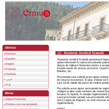
Idiomas
Asistența Juridică Gratuită
Euskara
Español
Asistența Juridică Gratuită garantează faptul că toți oamenii își pot
apăra interesele în cadrul procedurilor judic
English
dispun de mijloace financiare pentru a acope
Include taxele de avocat, procurort, experți e
Français
Buletine, etc.
Română
Persoanele care solicită acest ajutor trebuie să demonstreze lipsa
عَربي
de resurse economice. În plus, trebuie să fi
care să fie viabile din punct de vedere juridic
中文
Pot solicita acest ajutor persoanele de naționalitate spaniolă,
cetăţeni ai altor state membre ale Uniunii Eur
Meniu
locuiesc în Spania, în situație reglementară 
cazul proceselor penale sau procedurile refer
Salutul Primarului
azil și Legea de imigrare, nu este necesar a
reglementară).
Primăria cea mai apropiată
Unde?