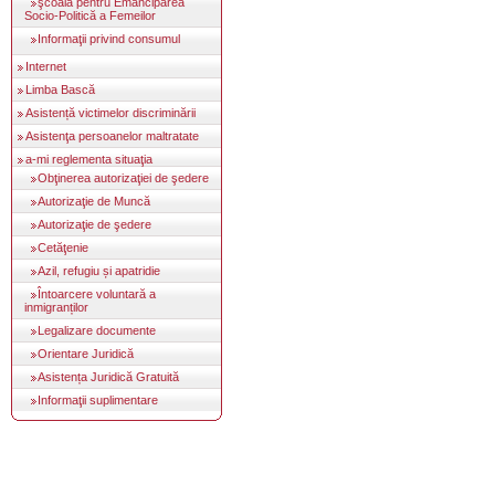
şcoala pentru Emanciparea
Socio-Politică a Femeilor
Informaţii privind consumul
Internet
Limba Bască
Asistență victimelor discriminării
Asistenţa persoanelor maltratate
a-mi reglementa situaţia
Obţinerea autorizaţiei de şedere
Autorizaţie de Muncă
Autorizaţie de şedere
Cetăţenie
Azil, refugiu și apatridie
Întoarcere voluntară a
inmigranților
Legalizare documente
Orientare Juridică
Asistența Juridică Gratuită
Informaţii suplimentare