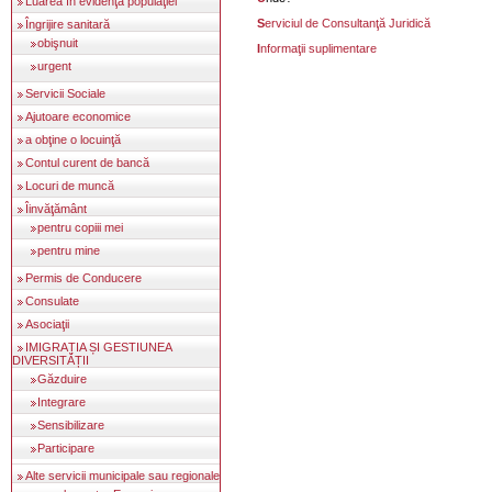
Luarea în evidenţa populaţiei
Serviciul de Consultanţă Juridică
Îngrijire sanitară
obişnuit
Informaţii suplimentare
urgent
Servicii Sociale
Ajutoare economice
a obţine o locuinţă
Contul curent de bancă
Locuri de muncă
Îinvăţământ
pentru copiii mei
pentru mine
Permis de Conducere
Consulate
Asociaţii
IMIGRAȚIA ȘI GESTIUNEA
DIVERSITĂȚII
Găzduire
Integrare
Sensibilizare
Participare
Alte servicii municipale sau regionale