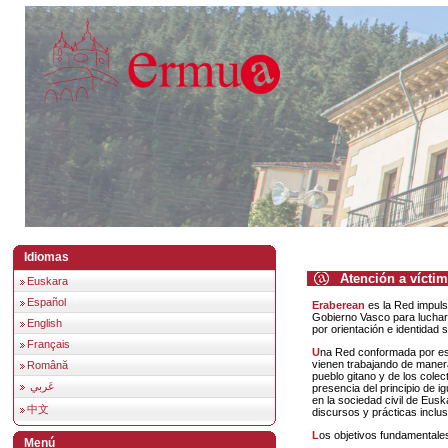
Idiomas
Atención a vícti
Euskara
Español
Eraberean
es la Red impuls
Gobierno Vasco para luchar c
English
por orientación e identidad 
Français
Una Red conformada por este Departamento y por diversas organizaciones sociales que ya
vienen trabajando de manera 
Română
pueblo gitano y de los cole
عَربي
presencia del principio de ig
en la sociedad civil de Eusk
中文
discursos y prácticas inclu
Los objetivos fundamental
Menú