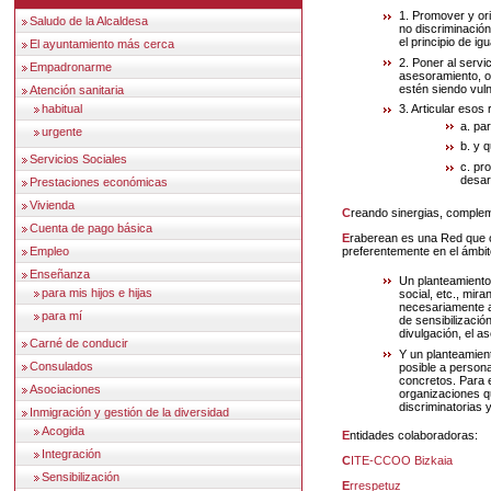
1. Promover y ori
Saludo de la Alcaldesa
no discriminación
el principio de ig
El ayuntamiento más cerca
2. Poner al serv
Empadronarme
asesoramiento, o
estén siendo vuln
Atención sanitaria
3. Articular esos
habitual
a. pa
urgente
b. y 
Servicios Sociales
c. pr
desar
Prestaciones económicas
Vivienda
Creando sinergias, compl
Cuenta de pago básica
Eraberean es una Red que opera en todo el territorio autonómico y que pone su foco
preferentemente en el ámbit
Empleo
Enseñanza
Un planteamiento 
para mis hijos e hijas
social, etc., mir
necesariamente a
para mí
de sensibilizació
divulgación, el a
Carné de conducir
Y un planteamient
Consulados
posible a person
concretos. Para e
Asociaciones
organizaciones q
discriminatorias 
Inmigración y gestión de la diversidad
Acogida
Entidades colaboradoras:
Integración
CITE-CCOO Bizkaia
Sensibilización
Errespetuz