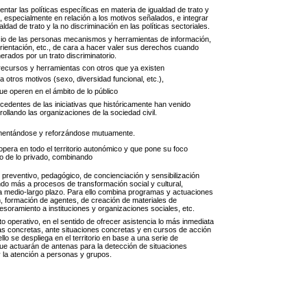
entar las políticas específicas en materia de igualdad de trato y
, especialmente en relación a los motivos señalados, e integrar
ualdad de trato y la no discriminación en las políticas sectoriales.
icio de las personas mecanismos y herramientas de información,
rientación, etc., de cara a hacer valer sus derechos cuando
erados por un trato discriminatorio.
 recursos y herramientas con otros que ya existen
ra otros motivos (sexo, diversidad funcional, etc.),
que operen en el ámbito de lo público
ocedentes de las iniciativas que históricamente han venido
rollando las organizaciones de la sociedad civil.
ementándose y reforzándose mutuamente.
o de lo privado, combinando
preventivo, pedagógico, de concienciación y sensibilización
ando más a procesos de transformación social y cultural,
 medio-largo plazo. Para ello combina programas y actuaciones
n, formación de agentes, de creación de materiales de
sesoramiento a instituciones y organizaciones sociales, etc.
o operativo, en el sentido de ofrecer asistencia lo más inmediata
as concretas, ante situaciones concretas y en cursos de acción
llo se despliega en el territorio en base a una serie de
ue actuarán de antenas para la detección de situaciones
y la atención a personas y grupos.