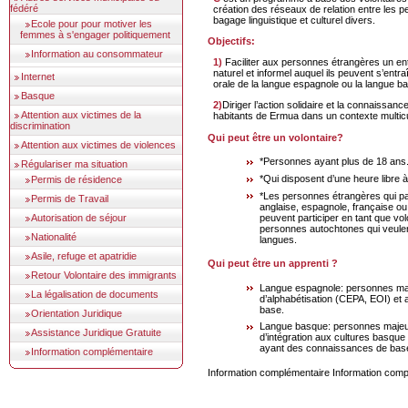
fédéré
création des réseaux de relation entre les 
bagage linguistique et culturel divers.
Ecole pour pour motiver les
femmes à s'engager politiquement
Objectifs:
Information au consommateur
1) Faciliter aux personnes étrangères un entourage de relation
naturel et informel auquel ils peuvent s’entra
Internet
orale de la langue espagnole ou la langue b
Basque
2)Diriger l’action solidaire et la connaissance réciproque des
Attention aux victimes de la
habitants de Ermua dans un contexte multicu
discrimination
Qui peut être un volontaire?
Attention aux victimes de violences
*Personnes ayant plus de 18 ans
Régulariser ma situation
*Qui disposent d’une heure libre 
Permis de résidence
*Les personnes étrangères qui par
Permis de Travail
anglaise, espagnole, française ou
peuvent participer en tant que vo
Autorisation de séjour
personnes autochtones qui veulen
Nationalité
langues.
Asile, refuge et apatridie
Qui peut être un apprenti ?
Retour Volontaire des immigrants
Langue espagnole: personnes ma
La légalisation de documents
d’alphabétisation (CEPA, EOI) et 
base.
Orientation Juridique
Langue basque: personnes majeu
Assistance Juridique Gratuite
d’intégration aux cultures basque 
ayant des connaissances de bas
Information complémentaire
Information complémentaire
Information comp