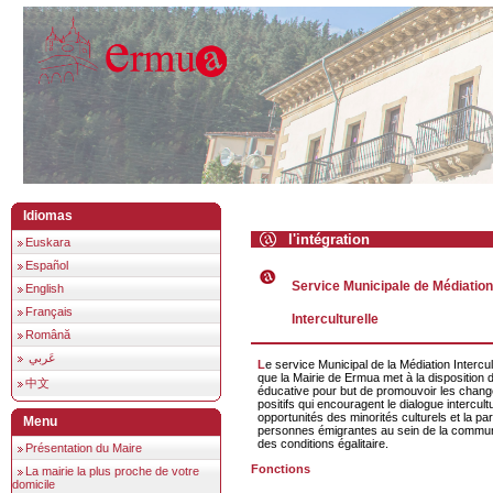
Idiomas
l'intégration
Euskara
Español
Service Municipale de Médiatio
English
Français
Interculturelle
Română
عَربي
Le service Municipal de la Médiation Interculturelle est un service
que la Mairie de Ermua met à la disposition
中文
éducative pour but de promouvoir les chan
positifs qui encouragent le dialogue intercultur
opportunités des minorités culturels et la pa
Menu
personnes émigrantes au sein de la commu
des conditions égalitaire.
Présentation du Maire
Fonctions
La mairie la plus proche de votre
domicile