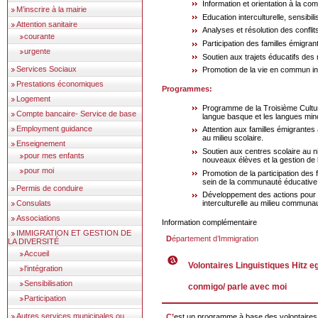
Information et orientation à la c
M’inscrire à la mairie
Education interculturelle, sensibili
Attention sanitaire
Analyses et résolution des conflit
courante
Participation des familles émigran
urgente
Soutien aux trajets éducatifs des
Services Sociaux
Promotion de la vie en commun int
Prestations économiques
Programmes:
Logement
Programme de la Troisième Cultur
Compte bancaire- Service de base
langue basque et les langues mino
Employment guidance
Attention aux familles émigrante
au milieu scolaire.
Enseignement
Soutien aux centres scolaire au n
pour mes enfants
nouveaux élèves et la gestion de l
pour moi
Promotion de la participation des 
sein de la communauté éducative
Permis de conduire
Développement des actions pour
Consulats
interculturelle au milieu communau
Associations
Information complémentaire
IMMIGRATION ET GESTION DE
Département d’Immigration
LA DIVERSITÉ
Accueil
Volontaires Linguistiques Hitz 
l'intégration
Sensibilisation
conmigo/ parle avec moi
Participation
Autres services municipales ou
C’est un programme à base des volontaires linguistiques et de la