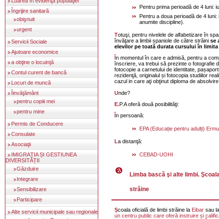
Luarea în evidenţa populaţiei
Pentru prima perioadă de 4 luni: i
Îngrijire sanitară
Pentru a doua perioadă de 4 luni:
obişnuit
anumite discipline).
urgent
Totuşi, pentru nivelele de alfabetizare în spaniolă şi cursurile de
învăţare a limbii spaniole de către străini
se 
Servicii Sociale
elevilor pe toată durata cursului în limita
Ajutoare economice
În momentul în care e admisă, pentru a completa certificatul de
a obţine o locuinţă
înscriere, va trebui să prezinte o fotografie d
fotocopie a carnetului de identitate, pașaport
Contul curent de bancă
rezidenţă, originalul și fotocopia studiilor re
cazul in care aţi obţinut diploma de absolvire 
Locuri de muncă
Unde?
Îinvăţământ
pentru copiii mei
E.P.A oferă două posibilităţi:
pentru mine
În persoană:
Permis de Conducere
EPA (Educație pentru adulți) Erm
Consulate
La distanţă:
Asociaţii
CEBAD-UOHI
IMIGRAȚIA ȘI GESTIUNEA
DIVERSITĂȚII
Găzduire
Limba bască şi alte limbi. Şcoala
Integrare
străine
Sensibilizare
Participare
Școala oficială de limbi străine la
Eibar
sau l
Alte servicii municipale sau regionale
un centru public care oferă instruire și calific