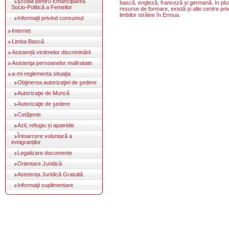
şcoala pentru Emanciparea
bască, engleză, franceză și germană. În plu
Socio-Politică a Femeilor
resurse de formare, există și alte centre pri
limbilor străine în Ermua.
Informaţii privind consumul
Internet
Limba Bască
Asistență victimelor discriminării
Asistenţa persoanelor maltratate
a-mi reglementa situaţia
Obţinerea autorizaţiei de şedere
Autorizaţie de Muncă
Autorizaţie de şedere
Cetăţenie
Azil, refugiu și apatridie
Întoarcere voluntară a
inmigranților
Legalizare documente
Orientare Juridică
Asistența Juridică Gratuită
Informaţii suplimentare