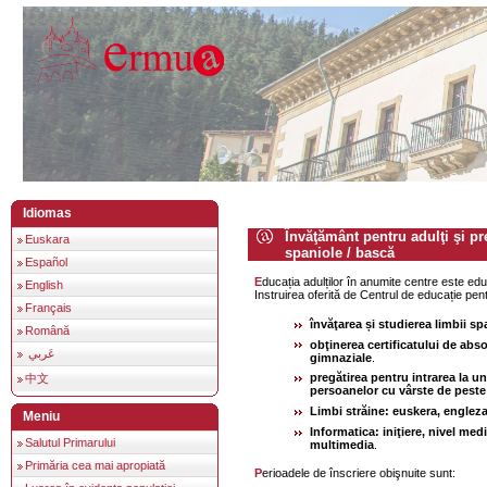
Idiomas
Învăţământ pentru adulţi şi pr
Euskara
spaniole / bască
Español
Educația adulților în anumite centre este educație gratuită.
English
Instruirea oferită de Centrul de educație pent
Français
învăţarea și studierea limbii sp
Română
obţinerea certificatului de abso
عَربي
gimnaziale
.
pregătirea pentru intrarea la un
中文
persoanelor cu vârste de peste 
Limbi străine: euskera, engleza
Meniu
Informatica: iniţiere, nivel medi
Salutul Primarului
multimedia
.
Primăria cea mai apropiată
Perioadele de înscriere obişnuite sunt: